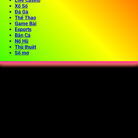
Live Casino
Xổ Số
Đá Gà
Thể Thao
Game Bài
Esports
Bắn Cá
Nổ Hũ
Thủ thuật
Sổ mơ