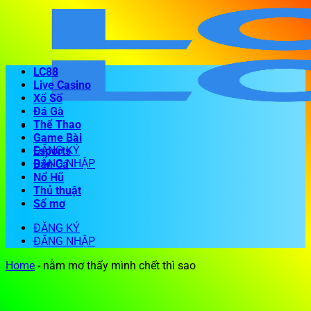
LC88
Live Casino
Xổ Số
Đá Gà
Thể Thao
Game Bài
ĐĂNG KÝ
Esports
ĐĂNG NHẬP
Bắn Cá
Nổ Hũ
Thủ thuật
Sổ mơ
ĐĂNG KÝ
ĐĂNG NHẬP
Home
-
nằm mơ thấy mình chết thì sao