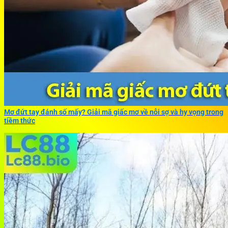
Mơ đứt tay đánh số mấy? Giải mã giấc mơ về nỗi sợ và hy vọng trong
tiềm thức