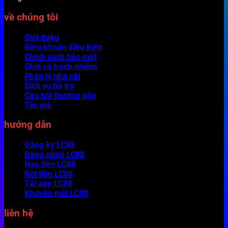
về chúng tôi
Giới thiệu
Điều khoản điều kiện
Chính sách bảo mật
Chơi có trách nhiệm
Pháp lý nhà cái
Dịch vụ hỗ trợ
Câu hỏi thường gặp
Tác giả
hướng dẫn
Đăng ký LC88
Đăng nhập LC88
Nạp tiền LC88
Rút tiền LC88
Tải app LC88
Khuyến mãi LC88
liên hệ