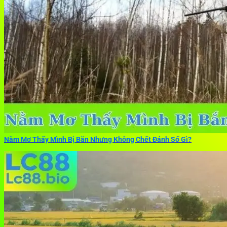
Nằm Mơ Thấy Mình Bị Bắn Nhưng Không Chết Đánh Số Gì?