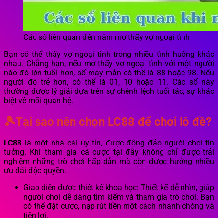
Các số liên quan đến nằm mơ thấy vợ ngoại tình
Bạn có thể thấy vợ ngoại tình trong nhiều tình huống khác
nhau. Chẳng hạn, nếu mơ thấy vợ ngoại tình với một người
nào đó lớn tuổi hơn, số may mắn có thể là 88 hoặc 98. Nếu
người đó trẻ hơn, có thể là 01, 10 hoặc 11. Các số này
thường được lý giải dựa trên sự chênh lệch tuổi tác, sự khác
biệt về mối quan hệ.
🎾Tại sao nên chọn LC88 để chơi lô đề?
LC88
là một nhà cái uy tín, được đông đảo người chơi tin
tưởng. Khi tham gia cá cược tại đây không chỉ được trải
nghiệm những trò chơi hấp dẫn mà còn được hưởng nhiều
ưu đãi độc quyền.
Giao diện được thiết kế khoa học: Thiết kế dễ nhìn, giúp
người chơi dễ dàng tìm kiếm và tham gia trò chơi. Bạn
có thể đặt cược, nạp rút tiền một cách nhanh chóng và
tiện lợi.