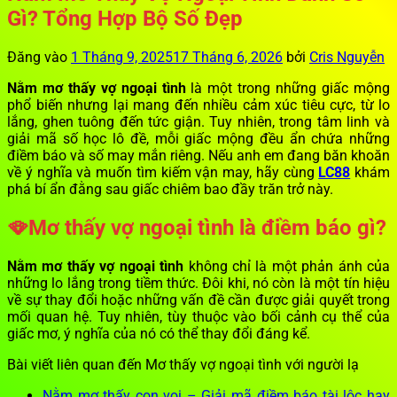
Gì? Tổng Hợp Bộ Số Đẹp
Đăng vào
1 Tháng 9, 2025
17 Tháng 6, 2026
bởi
Cris Nguyễn
Nằm mơ thấy vợ ngoại tình
là một trong những giấc mộng
phổ biến nhưng lại mang đến nhiều cảm xúc tiêu cực, từ lo
lắng, ghen tuông đến tức giận. Tuy nhiên, trong tâm linh và
giải mã số học lô đề, mỗi giấc mộng đều ẩn chứa những
điềm báo và số may mắn riêng. Nếu anh em đang băn khoăn
về ý nghĩa và muốn tìm kiếm vận may, hãy cùng
LC88
khám
phá bí ẩn đằng sau giấc chiêm bao đầy trăn trở này.
🪭Mơ thấy vợ ngoại tình là điềm báo gì?
Nằm mơ thấy vợ ngoại tình
không chỉ là một phản ánh của
những lo lắng trong tiềm thức. Đôi khi, nó còn là một tín hiệu
về sự thay đổi hoặc những vấn đề cần được giải quyết trong
mối quan hệ. Tuy nhiên, tùy thuộc vào bối cảnh cụ thể của
giấc mơ, ý nghĩa của nó có thể thay đổi đáng kể.
Bài viết liên quan đến Mơ thấy vợ ngoại tình với người lạ
Nằm mơ thấy con voi – Giải mã điềm báo tài lộc hay