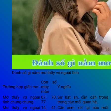
Đánh số gì nằm mơ thấy vợ ngoại tình
Con số
Trường hợp giấc mơ
may
Ý nghĩa
mắn
Mơ thấy vợ ngoại
07, 70,
Sự bất an, cần cẩn trọng
tình chung chung
77
trong các mối quan hệ.
Mơ thấy vợ ngoại
14, 41,
Cần xem xét lại các mối