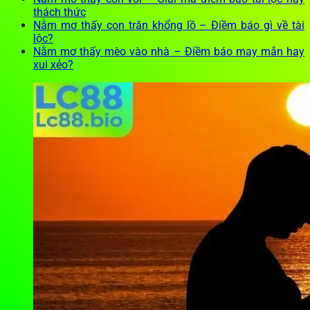
thách thức
Nằm mơ thấy con trăn khổng lồ – Điềm báo gì về tài
lộc?
Nằm mơ thấy mèo vào nhà – Điềm báo may mắn hay
xui xẻo?