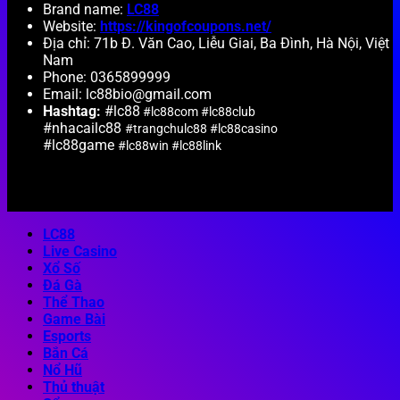
Brand name:
LC88
Website:
https://kingofcoupons.net/
Địa chỉ: 71b Đ. Văn Cao, Liễu Giai, Ba Đình, Hà Nội, Việt
Nam
Phone: 0365899999
Email:
lc88bio@gmail.com
Hashtag:
#lc88
#lc88com
#lc88club
#nhacailc88
#trangchulc88
#lc88casino
#lc88game
#lc88win
#lc88link
LC88 VINCENT
LC88
Live Casino
Xổ Số
Đá Gà
Thể Thao
Game Bài
Esports
Bắn Cá
Nổ Hũ
Thủ thuật