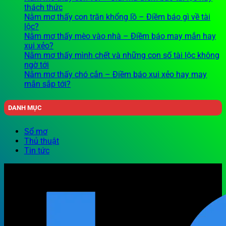
thách thức
Nằm mơ thấy con trăn khổng lồ – Điềm báo gì về tài
lộc?
Nằm mơ thấy mèo vào nhà – Điềm báo may mắn hay
xui xẻo?
Nằm mơ thấy mình chết và những con số tài lộc không
ngờ tới
Nằm mơ thấy chó cắn – Điềm báo xui xẻo hay may
mắn sắp tới?
DANH MỤC
Sổ mơ
Thủ thuật
Tin tức