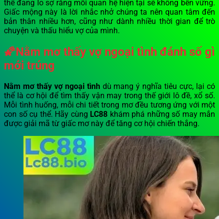
thể đang lo sợ rằng mối quan hệ hiện tại sẽ không bền vững.
Giấc mộng này là lời nhắc nhở chúng ta nên quan tâm đến
bản thân nhiều hơn, cũng như dành nhiều thời gian để trò
chuyện và thấu hiểu vợ của mình.
🌠Nằm mơ thấy vợ ngoại tình đánh số gì
mới trúng
Nằm mơ thấy vợ ngoại tình
dù mang ý nghĩa tiêu cực, lại có
thể là cơ hội để tìm thấy vận may trong thế giới lô đề, xổ số.
Mỗi tình huống, mỗi chi tiết trong mơ đều tương ứng với một
con số cụ thể. Hãy cùng
LC88
khám phá những số may mắn
được giải mã từ giấc mơ này để tăng cơ hội chiến thắng.