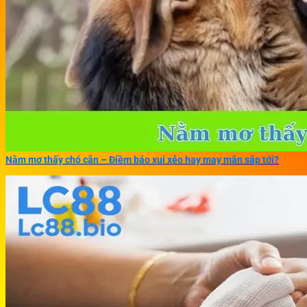
Nằm mơ thấy chó cắn – Điềm báo xui xẻo hay may mắn sắp tới?