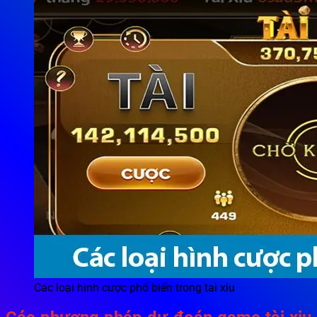
Các loại hình cược phổ biến trong tai xiu