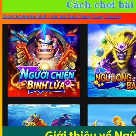
Cách Chơi Bài Bull Bull – Giải Mã Chiến Thắng Trong Tầm Tay