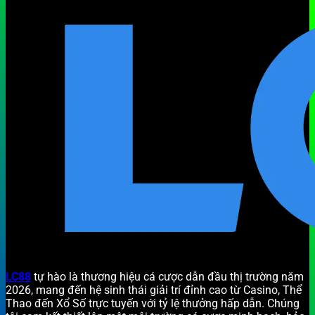
LC88
tự hào là thương hiệu cá cược dẫn đầu thị trường năm
2026, mang đến hệ sinh thái giải trí đỉnh cao từ Casino, Thể
Thao đến Xổ Số trực tuyến với tỷ lệ thưởng hấp dẫn. Chúng