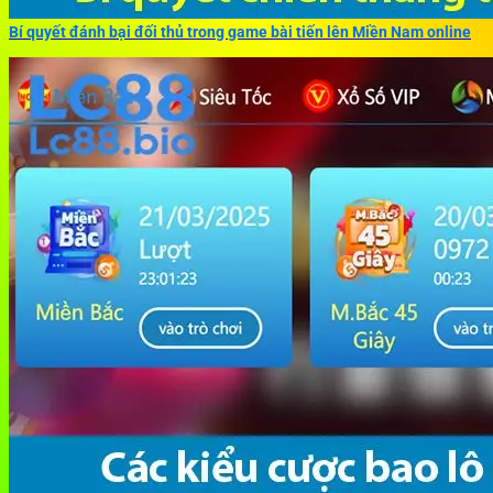
Bí quyết đánh bại đối thủ trong game bài tiến lên Miền Nam online