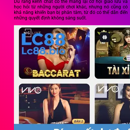
Dù rằng kênh chat có thể mang lại cơ hội giao lưu và
học hỏi từ những người chơi khác, nhưng nó cũng có
khả năng khiến bạn bị phân tâm, từ đó có thể dẫn đến
những quyết định không sáng suốt.