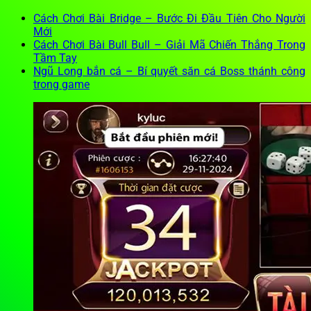
Cách Chơi Bài Bridge – Bước Đi Đầu Tiên Cho Người
Mới
Cách Chơi Bài Bull Bull – Giải Mã Chiến Thắng Trong
Tầm Tay
Ngũ Long bắn cá – Bí quyết săn cá Boss thánh công
trong game