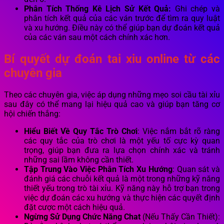
Phân Tích Thống Kê Lịch Sử Kết Quả:
Ghi chép và
phân tích kết quả của các ván trước để tìm ra quy luật
và xu hướng. Điều này có thể giúp bạn dự đoán kết quả
của các ván sau một cách chính xác hơn.
Bí quyết dự đoán tai xiu online từ các
chuyên gia
Theo các chuyên gia, việc áp dụng những mẹo soi cầu tài xỉu
sau đây có thể mang lại hiệu quả cao và giúp bạn tăng cơ
hội chiến thắng:
Hiểu Biết Về Quy Tắc Trò Chơi
: Việc nắm bắt rõ ràng
các quy tắc của trò chơi là một yếu tố cực kỳ quan
trọng, giúp bạn đưa ra lựa chọn chính xác và tránh
những sai lầm không cần thiết.
Tập Trung Vào Việc Phân Tích Xu Hướng
: Quan sát và
đánh giá các chuỗi kết quả là một trong những kỹ năng
thiết yếu trong trò tài xỉu. Kỹ năng này hỗ trợ bạn trong
việc dự đoán các xu hướng và thực hiện các quyết định
đặt cược một cách hiệu quả.
Ngừng Sử Dụng Chức Năng Chat
(Nếu Thấy Cần Thiết):